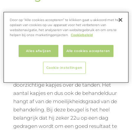
Door op “Alle cookies accepteren” te klikken gaat u akkoord met het
Invisalign: onzichtbare
opslaan van cookies op uw apparaat voor het verbeteren van
websitenavigatie, het analyseren van websitegebruik en om ons te
aligners
helpen bij onze marketingprojecten.
Cookiebeleid
Alles afwijzen
Alle cookies accepteren
Dit is een uitneembare beugel om de
tanden recht te zetten. Het verplaatsen
van de tanden gebeurt door middel van
Cookie-instellingen
een opeenvolging van verschillende
doorzichtige kapjes over de tanden. Het
aantal kapjes en dus ook de behandelduur
hangt af van de moeilijkheidsgraad van de
behandeling. Bij deze beugel is het heel
belangrijk dat hij zeker 22u op een dag
gedragen wordt om een goed resultaat te