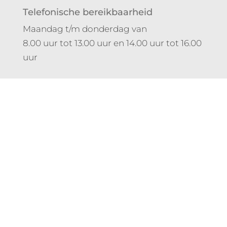
Telefonische bereikbaarheid
Maandag t/m donderdag van
8.00 uur tot 13.00 uur en 14.00 uur tot 16.00
uur
Pagina’s
Orthodontie
Behandelingen
Team
Online receptie
Blog
Covid 19
Contact
Info
+31 475 47 04 87