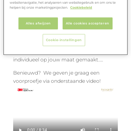
by
Natalie Schreurs
|
jun 8, 2021
|
Innovaties
websitenavigatie, het analyseren van websitegebruik en om ons te
helpen bij onze marketingprojecten.
Cookiebeleid
Wist je dat er echt een beugel bestaat die
Alles afwijzen
Alle cookies accepteren
onzichtbaar is? Deze is er wel maar je ziet
de apparatuur niet omdat deze aan de
Cookie-instellingen
binnenkant van je tanden zit. Deze vaste
apparatuur van incognito wordt
individueel op jouw maat gemaakt…..
Benieuwd? We geven je graag een
voorproefje via onderstaande video!